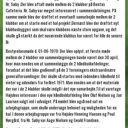
Nr. Søby .Der blev aftalt møde mellem de 2 klubber på Bentas
Cafeteria. Nr. Søby var meget interesseret i sammenslutningen. På
samme møde blev der drøftet et eventuelt samarbejde mellem de 2
klubber om at starte med et hal projekt.Dernæst blev der drøftet nyt
klubhusbyggeri som skal være klubbens næste store opgave, og det
skulle gå stærkt da det nuværende klubhus har været for lille de senere
år.
Bestyrelsesmøde d. 01-06-1970: Der blev oplyst, at første møde
mellem de 2 klubber om sammenlægningen havde været den 30 april,
hvor man enedes om at sammenlægge de 2 håndboldafdelinger,
forudsat at det blev godkendt på de 2 foreningers ekstraordinære
generalforsamlinger. Der skulle så startes med indendørs håndbold til
vinter og udendørs fra foråret 1971. Man enedes om at det materiale
der var i de 2 klubber skulle indgå i det nye samarbejde.Til at varetage
Højslevs interesser i den nye håndboldafdeling blev Oluf Nielsen og Jan
Laursen valgt ind i udvalget. På mødet blev også ned sat en
arbejdsgruppe, som skulle undersøge behovet og muligheden for en
hal. I denne arbejdsgruppe var fra Højslev Henning Hansen og Poul
Nørgård, fra Nr. Søby var Aage Nielsen og Ewald Frandsen.