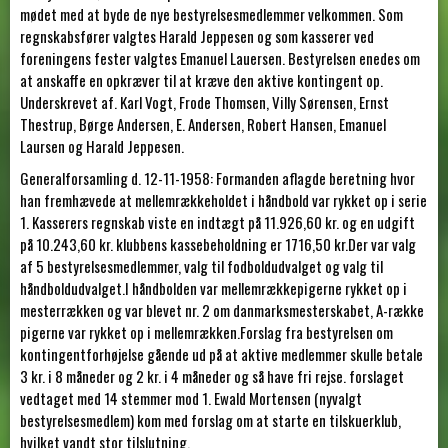
mødet med at byde de nye bestyrelsesmedlemmer velkommen. Som
regnskabsfører valgtes Harald Jeppesen og som kasserer ved
foreningens fester valgtes Emanuel Lauersen. Bestyrelsen enedes om
at anskaffe en opkræver til at kræve den aktive kontingent op.
Underskrevet af. Karl Vogt, Frode Thomsen, Villy Sørensen, Ernst
Thestrup, Børge Andersen, E. Andersen, Robert Hansen, Emanuel
Laursen og Harald Jeppesen.
Generalforsamling d. 12-11-1958: Formanden aflagde beretning hvor
han fremhævede at mellemrækkeholdet i håndbold var rykket op i serie
1. Kasserers regnskab viste en indtægt på 11.926,60 kr. og en udgift
på 10.243,60 kr. klubbens kassebeholdning er 1716,50 kr.Der var valg
af 5 bestyrelsesmedlemmer, valg til fodboldudvalget og valg til
håndboldudvalget.I håndbolden var mellemrækkepigerne rykket op i
mesterrækken og var blevet nr. 2 om danmarksmesterskabet, A-række
pigerne var rykket op i mellemrækken.Forslag fra bestyrelsen om
kontingentforhøjelse gående ud på at aktive medlemmer skulle betale
3 kr. i 8 måneder og 2 kr. i 4 måneder og så have fri rejse. forslaget
vedtaget med 14 stemmer mod 1. Ewald Mortensen (nyvalgt
bestyrelsesmedlem) kom med forslag om at starte en tilskuerklub,
hvilket vandt stor tilslutning.