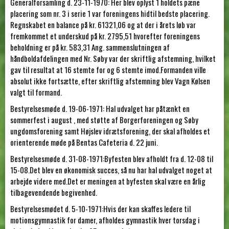
Generalforsamling d. 23-11-1970: Her blev oplyst 1 holdets pæne
placering som nr. 3 i serie 1 var foreningens hidtil bedste placering.
Regnskabet en balance på kr. 61321,06 og at der i årets løb var
fremkommet et underskud på kr. 2795,51 hvorefter foreningens
beholdning er på kr. 583,31 Ang. sammenslutningen af
håndboldafdelingen med Nr. Søby var der skriftlig afstemning, hvilket
gav til resultat at 16 stemte for og 6 stemte imod.Formanden ville
absolut ikke fortsætte, efter skriftlig afstemning blev Vagn Kølsen
valgt til formand.
Bestyrelsesmøde d. 19-06-1971: Hal udvalget har påtænkt en
sommerfest i august , med støtte af Borgerforeningen og Søby
ungdomsforening samt Højslev idrætsforening, der skal afholdes et
orienterende møde på Bentas Cafeteria d. 22 juni.
Bestyrelsesmøde d. 31-08-1971:Byfesten blev afholdt fra d. 12-08 til
15-08.Det blev en økonomisk succes, så nu har hal udvalget noget at
arbejde videre med.Det er meningen at byfesten skal være en årlig
tilbagevendende begivenhed.
Bestyrelsesmødet d. 5-10-1971:Hvis der kan skaffes ledere til
motionsgymnastik for damer, afholdes gymnastik hver torsdag i