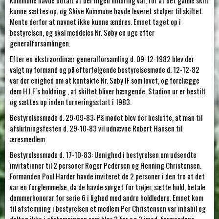
kommune havde udtalt at der ingen hindring var, for at det gamle skilt
kunne sættes op, og Skive Kommune havde leveret stolper til skiltet.
Mente derfor at navnet ikke kunne ændres. Emnet taget op i
bestyrelsen, og skal meddeles Nr. Søby en uge efter
generalforsamlingen.
Efter en ekstraordinær generalforsamling d. 09-12-1982 blev der
valgt ny formand og på efterfølgende bestyrelsesmøde d. 12-12-82
var der enighed om at kontakte Nr. Søby IF som lovet, og forelægge
dem H.I.F´s holdning , at skiltet bliver hængende. Stadion ur er bestilt
og sættes op inden turneringsstart i 1983.
Bestyrelsesmøde d. 29-09-83: På mødet blev der beslutte, at man til
afslutningsfesten d. 29-10-83 vil udnævne Robert Hansen til
æresmedlem.
Bestyrelsesmøde d. 17-10-83: Uenighed i bestyrelsen om udsendte
invitationer til 2 personer Roger Pedersen og Henning Christensen.
Formanden Poul Harder havde inviteret de 2 personer i den tro at det
var en forglemmelse, da de havde sørget for trøjer, sætte hold, betale
dommerhonorar for serie 6 i lighed med andre holdledere. Emnet kom
til afstemning i bestyrelsen et medlem Per Christensen var inhabil og