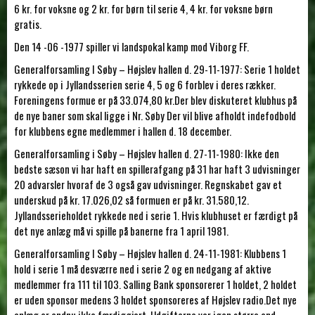
6 kr. for voksne og 2 kr. for børn til serie 4, 4 kr. for voksne børn
gratis.
Den 14 -06 -1977 spiller vi landspokal kamp mod Viborg FF.
Generalforsamling I Søby – Højslev hallen d. 29-11-1977: Serie 1 holdet
rykkede op i Jyllandsserien serie 4, 5 og 6 forblev i deres rækker.
Foreningens formue er på 33.074,80 kr.Der blev diskuteret klubhus på
de nye baner som skal ligge i Nr. Søby Der vil blive afholdt indefodbold
for klubbens egne medlemmer i hallen d. 18 december.
Generalforsamling i Søby – Højslev hallen d. 27-11-1980: Ikke den
bedste sæson vi har haft en spillerafgang på 31 har haft 3 udvisninger
20 advarsler hvoraf de 3 også gav udvisninger. Regnskabet gav et
underskud på kr. 17.026,02 så formuen er på kr. 31.580,12.
Jyllandsserieholdet rykkede ned i serie 1. Hvis klubhuset er færdigt på
det nye anlæg må vi spille på banerne fra 1 april 1981.
Generalforsamling I Søby – Højslev hallen d. 24-11-1981: Klubbens 1
hold i serie 1 må desværre ned i serie 2 og en nedgang af aktive
medlemmer fra 111 til 103. Salling Bank sponsorerer 1 holdet, 2 holdet
er uden sponsor medens 3 holdet sponsoreres af Højslev radio.Det nye