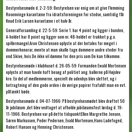
Bestyrelsesmøde d. 2-2-59: Bestyrelsen var enig om at give Flemming
Rosenvinge karantæne fra idrætsforeningen for stedse, samtidig får
Knud Erik Larsen karantæne i et halv år.
Generalforsamling d. 22-5-59: Serie 1. har 4 point og ligger i bunden,
A-holdet har 8 point og ligger som nr. 4B-holdet er trukket p.g.a.
spillermangel.Aron Christensen oplyste at der betales for meget i
dommerhonorar, mente at man skulle tage dommere andre steder fra
end Skive, hvis De ikke vil dømme for den pris som De kan tilkomme.
Bestyrelsesmøde i klubhuset d. 26-05-59: Formanden Ewald Mortensen
oplyste at man havde haft besøg af politiet ang. ballerne på Højslev
kro. En del af medlemmerne, specielt de udenbys blev slettet, og i
betragtning af den gode orden i de øvrige papirer frafaldt man en evt.
påtænkt bøde.
Bestyrelsesmøde d. 04-07-1966: På bestyrelsesmødet blev drøftet 50
år jubilæum ,det blev vedtaget at afholde jubilæumsfest lørdag d. 19-
11-1966. Bestyrelsen var på dette tidspunktEllen Margrethe Jensen,
Søren Markussen, Peder Pedersen, Evald Mortensen,Hans Ladefoged,
Robert Hansen og Henning Christensen.