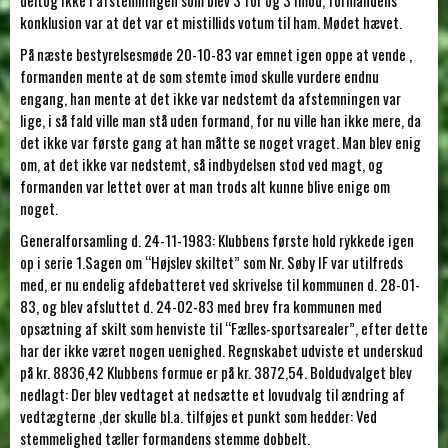
deltog ikke i afstemningen som blev 3 for og 3 imod, formandens
konklusion var at det var et mistillids votum til ham. Mødet hævet.
På næste bestyrelsesmøde 20-10-83 var emnet igen oppe at vende ,
formanden mente at de som stemte imod skulle vurdere endnu
engang, han mente at det ikke var nedstemt da afstemningen var
lige, i så fald ville man stå uden formand, for nu ville han ikke mere, da
det ikke var første gang at han måtte se noget vraget. Man blev enig
om, at det ikke var nedstemt, så indbydelsen stod ved magt, og
formanden var lettet over at man trods alt kunne blive enige om
noget.
Generalforsamling d. 24-11-1983: Klubbens første hold rykkede igen
op i serie 1.Sagen om “Højslev skiltet” som Nr. Søby IF var utilfreds
med, er nu endelig afdebatteret ved skrivelse til kommunen d. 28-01-
83, og blev afsluttet d. 24-02-83 med brev fra kommunen med
opsætning af skilt som henviste til “Fælles-sportsarealer”, efter dette
har der ikke været nogen uenighed. Regnskabet udviste et underskud
på kr. 8836,42 Klubbens formue er på kr. 3872,54. Boldudvalget blev
nedlagt: Der blev vedtaget at nedsætte et lovudvalg til ændring af
vedtægterne ,der skulle bl.a. tilføjes et punkt som hedder: Ved
stemmelighed tæller formandens stemme dobbelt.