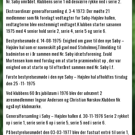
Nr. Søby området. Klubbens serie 1 må desværre rykke ned i serie 2.
Ekstraordinær generalforsamling d. 3-4 1973: Der mødte 21
medlemmer som fik forelagt vedtægter for Søby-Højslev hallen,
vedtægterne blev enstemmigt vedtaget.K lubben starter sæsonen
1975 med 4 senior hold serie 2, serie 4, serie 5 og serie 6.
Bestyrelsesmøde d. 14-08-1975: Enighed om gave til den nye Søby –
Højslev hal som er navneskilt på gavl mod Stoholmvej.Tilmelding til
badminton er i år sammen med Nr. Søby idrætsforening. Evald
Mortensen kom med forslag om at starte præmiewhist op , der var
enighed om at starte op til efteråret sammen med Nr. Søby I.f.
Første bestyrelsesmøde i den nye Søby – Højslev hal afholdtes tirsdag
den 25 -11- 1975
Ved klubbens 60 års jubilæum i 1976 blev der udnævnt 2
æresmedlemmer Ingvar Andersen og Christian Nørskov.Klubben fik
også nyt klubmærke.
Generalforsamling i Søby – Højslev hallen d. 30-11-1976 Serie 2 rykket
op i serie 1, serie serie 6 op i serie 5, serie 5 ned i serie 6.
På bestyrelsesmødet den 03-03-1977 blev der fastsat entré til serie 1,