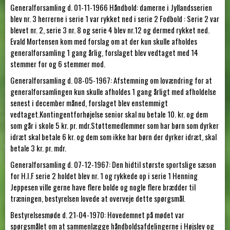
Generalforsamling d. 01-11-1966 Håndbold: damerne i Jyllandsserien
blev nr. 3 herrerne i serie 1 var rykket ned i serie 2 Fodbold : Serie 2 var
blevet nr. 2, serie 3 nr. 8 og serie 4 blev nr.12 og dermed rykket ned.
Evald Mortensen kom med forslag om at der kun skulle afholdes
generalforsamling 1 gang årlig, forslaget blev vedtaget med 14
stemmer for og 6 stemmer mod.
Generalforsamling d. 08-05-1967: Afstemning om lovændring for at
generalforsamlingen kun skulle afholdes 1 gang årligt med afholdelse
senest i december måned, forslaget blev enstemmigt
vedtaget.Kontingentforhøjelse senior skal nu betale 10. kr. og dem
som går i skole 5 kr. pr. mdr.Støttemedlemmer som har børn som dyrker
idræt skal betale 6 kr. og dem som ikke har børn der dyrker idræt, skal
betale 3 kr. pr. mdr.
Generalforsamling d. 07-12-1967: Den hidtil største sportslige sæson
for H.I.F serie 2 holdet blev nr. 1 og rykkede op i serie 1 Henning
Jeppesen ville gerne have flere bolde og nogle flere brædder til
træningen, bestyrelsen lovede at overveje dette spørgsmål.
Bestyrelsesmøde d. 21-04-1970: Hovedemnet på mødet var
spørgsmålet om at sammenlægge håndboldsafdelingerne i Højslev og