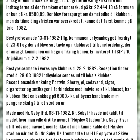
anlæg er endnu ikke færdiggjort. Udgifterne var igen større end
indtægterne så der fremkom et underskud på kr. 22.444,13 så formuen
er kun på kr. 8580,89. Der blev forespurgt om damefodbold i klubben ,
men da tilmeldingsfristen var overskredet, kunne det først komme på
tale i 1982.
Bestyrelsesmøde 13-01-1982: Iflg. kommunen er lysanlægget færdigt
d. 23-01 og der vil blive sat tavle op i klubhuset til banefordeling, der
er ansøgt kommunen om hegn omkring banen. Er inviteret til SIF´s 10
år jubilæum d. 2-2-1982.
Bestyrelsesmøde i vores nye klubhus d. 28-2-1982: Reception finder
sted d. 28-03 1982 indbydelse sendes ud til lokale klubber.
Receptionsudskænkning Portvin, Sherry, øl, sodavand, cigar,
cigaretter og småkager. I forbindelse med indvielse af klubhuset, har
klubben fået en bankbog på 6000.- kr. af byens handlende m.m.,
pengene skal gå til et stadion ur.
Møde med Nr. Søby IF d. 08-11-1982. Nr. Søby IF havde indkaldt til
mødet hvor man ville drøfte navnet “Højslev Stadion”.Nr. Søby IF var
utilfreds med navnet, mente ikke at man kunne kalde det Højslev
stadion når det lå i Nr. Søby. De fremmødte fra H.I.F oplyste at Skive