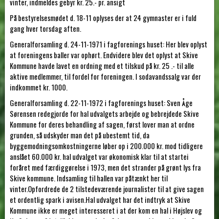
vinter, indmeldes gebyr kr. 25.- pr. ansigt
På bestyrelsesmødet d. 18-11 oplyses der at 24 gymnaster er i fuld
gang hver torsdag aften.
Generalforsamling d. 24-11-1971 i fagforenings huset: Her blev oplyst
at foreningens baller var ophørt. Endvidere blev det oplyst at Skive
Kommune havde lavet en ordning med et tilskud på kr. 25 .- til alle
aktive medlemmer, til fordel for foreningen. I sodavandssalg var der
indkommet kr. 1000.
Generalforsamling d. 22-11-1972 i fagforenings huset: Sven Åge
Sørensen redegjorde for hal udvalgets arbejde og bebrejdede Skive
Kommune for deres behandling af sagen, først lover man at ordne
grunden, så udskyder man det på ubestemt tid, da
byggemodningsomkostningerne løber op i 200.000 kr. mod tidligere
anslået 60.000 kr. hal udvalget var økonomisk klar til at startei
foråret med færdiggørelse i 1973, men det strander på grønt lys fra
Skive kommune. Indsamling til hallen var påtænkt her til
vinter.Opfordrede de 2 tilstedeværende journalister til at give sagen
et ordentlig spark i avisen.Hal udvalget har det indtryk at Skive
Kommune ikke er meget interesseret i at der kom en hal i Højslev og