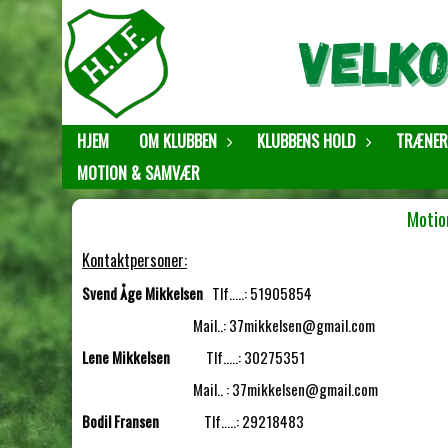
HJEM
OM KLUBBEN
KLUBBENS HOLD
TRÆNER
MOTION & SAMVÆR
Motio
Kontaktpersoner:
Svend Åge Mikkelsen
Tlf.....: 51905854
Mail..: 37mikkelsen@gmail.com
Lene Mikkelsen
Tlf.....: 30275351
Mail.. : 37mikkelsen@gmail.com
Bodil Fransen
Tlf.....: 29218483