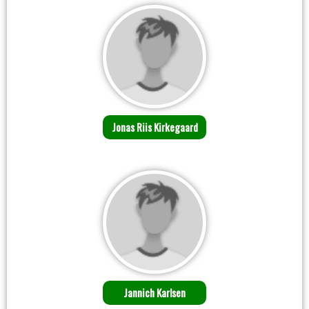
Jonas Riis Kirkegaard
Jannich Karlsen