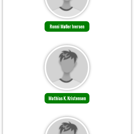
Ronni Møller Iversen
Mathias K. Kristensen