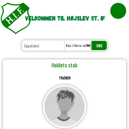
Kun i Herre senior Serie 2, Serie 4
Holdets stab
TRÆNER