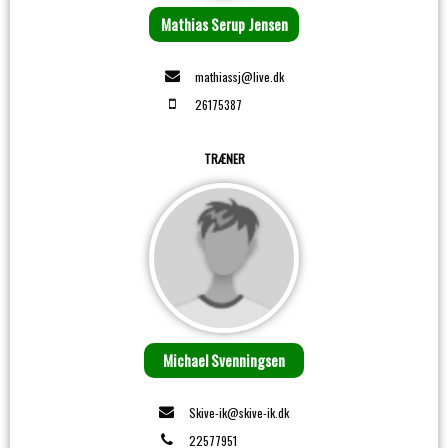
Mathias Serup Jensen
mathiassj@live.dk
26175387
TRÆNER
Michael Svenningsen
Skive-ik@skive-ik.dk
22577951