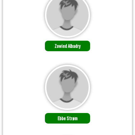
Zowied Albadry
Ebbe Strøm