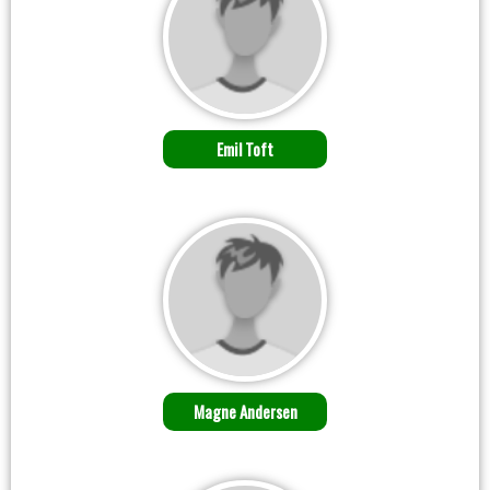
Emil Toft
Magne Andersen