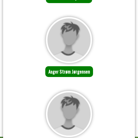
Asger Strøm Jørgensen